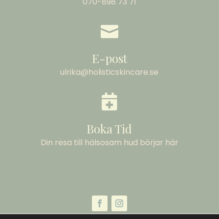
070-898 73 71

E-post
ulrika@holisticskincare.se

Boka Tid
Din resa till hälsosam hud börjar här