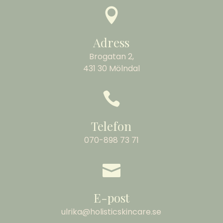

Adress
Brogatan 2,
431 30 Mölndal

Telefon
070-898 73 71

E-post
ulrika@holisticskincare.se