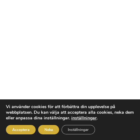
Vi använder cookies för att förbättra din upplevelse på
webbplatsen. Du kan välja att acceptera alla cookies, neka dem
Rum uthyres
eller anpassa dina inställningar.
inställningar
.
I vår nya lokal på Brogatan
2 i Mölndal.
Acceptera
Neka
Inställningar