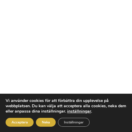
Vi använder cookies för att förbättra din upplevelse på
webbplatsen. Du kan välja att acceptera alla cookies, neka dem
Rum uthyres
eller anpassa dina inställningar.
inställningar
.
I vår nya lokal på Brogatan
2 i Mölndal.
Acceptera
Neka
Inställningar