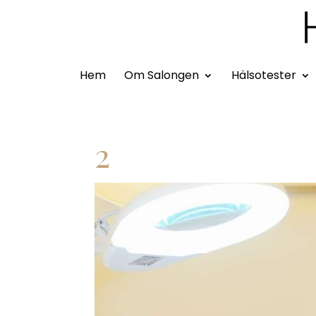
Hem
Om Salongen
Hälsotester
2