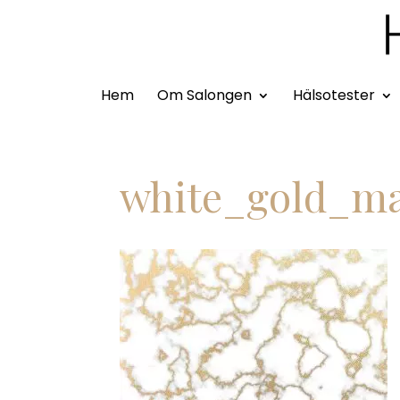
Hem
Om Salongen
Hälsotester
white_gold_ma