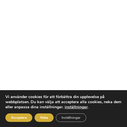
Vi använder cookies för att förbättra din upplevelse på
webbplatsen. Du kan välja att acceptera alla cookies, neka dem
Rum uthyres
eller anpassa dina inställningar.
inställningar
.
I vår nya lokal på Brogatan
2 i Mölndal.
Acceptera
Neka
Inställningar