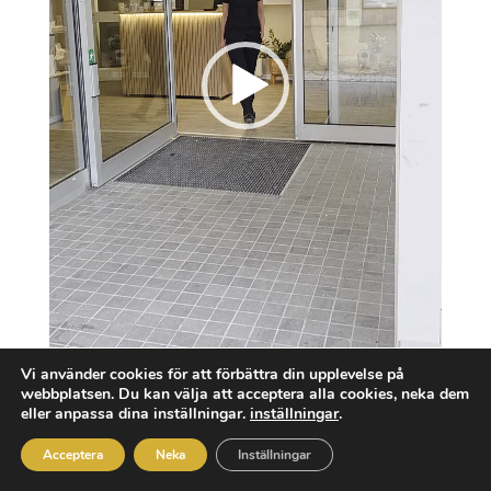
Vi använder cookies för att förbättra din upplevelse på
webbplatsen. Du kan välja att acceptera alla cookies, neka dem
Rum uthyres
eller anpassa dina inställningar.
inställningar
.
00:00
00:06
I vår nya lokal på Brogatan
2 i Mölndal.
Acceptera
Neka
Inställningar