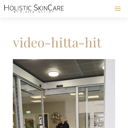
video-hitta-hit
Videospelare